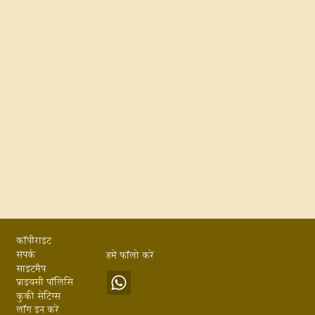
Footer
कॉपीराइट
संपर्क
हमें फॉलो करें
साइटमैप
प्राइवसी पॉलिसि
कुकी सेटिंग्स
लॉग इन करें