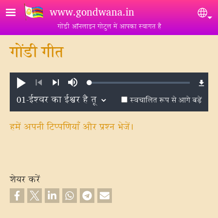
Skip to main content
www.gondwana.in
Sel
गोंडी ऑनलाइन गोटुल में आपका स्वागत है
गोंडी गीत
Loaded
:
प्ले
म्यूट
0.69%
करें
करें
पिछला
अगला
स्वचालित रूप से आगे बढ़ें
हमें अपनी टिप्पणियाँ और प्रश्न भेजें।
शेयर करें