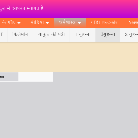
ुल में आपका स्वागत है
 के गोंड
मीडिया
धर्मशास्‍त्र
गोंडी शब्‍दकोश
New
ों
फिलेमोन
याकूब की पत्री
1 यूहन्‍ना
1यूहन्‍ना
3 यूहन्‍