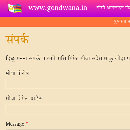
Skip to main content
www.gondwana.in
गोंडी ऑनलाइन गोट
सुरुवता क
संपर्क
हिळु मनना संपर्क पारमते रासि मिमेट मीवा संदेस माकु लोहा पर
मीवा पोरोल
मीवा ई-मेल अड्रेस
Message