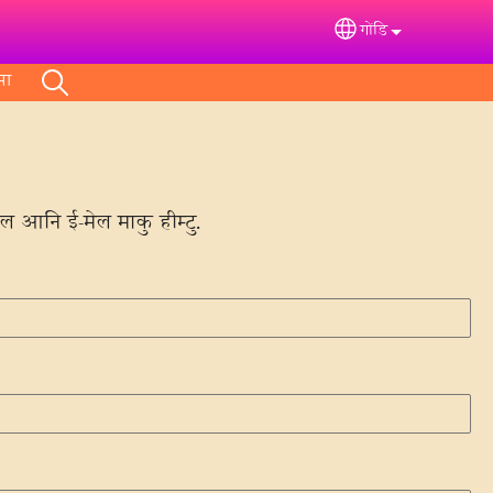
गोंडि
Select your langua
मा
ोल आनि ई-मेल माकु हीम्टु.