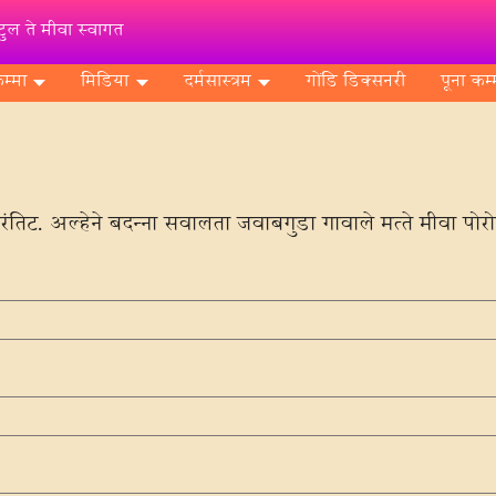
ुल ते मीवा स्वागत
म्मा
मिडिया
दर्मसास्‍त्रम
गोंडि डिक्‍सनरी
पूना कम्
ंतिट. अल्‍हेने बदन्‍ना सवालता जवाबगुडा गावाले मत्‍ते मीवा पोर