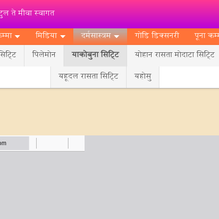
ुल ते मीवा स्वागत
म्मा
मिडिया
दर्मसास्‍त्रम
गोंडि डिक्‍सनरी
पूना कम्
िट्‍टि
पिलेमोन
याकोबुना सिट्‍टि
योहान रासता मोदाटा सिट्‍टि
यहूदल रासता सिट्‍टि
यहोसु