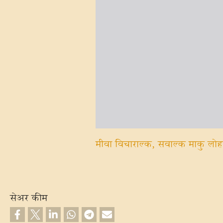
मीवा विचाराल्‍क, सवाल्‍क माकु लोहा
सेअर कीम