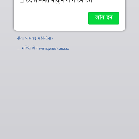
इद मसिनते नाकुन लॉग इन इर्रा
नीवा पासवर्ड मरुंग्तिना?
← मल्‍सि होन
www.gondwana.in